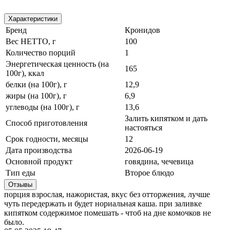
Характеристики
Бренд
Кронидов
Вес НЕТТО, г
100
Количество порций
1
Энергетическая ценность (на
165
100г), ккал
белки (на 100г), г
12,9
жиры (на 100г), г
6,9
углеводы (на 100г), г
13,6
Залить кипятком и дать
Способ приготовления
настояться
Срок годности, месяцы
12
Дата производства
2026-06-19
Основной продукт
говядина, чечевица
Тип еды
Второе блюдо
Отзывы
порция взрослая, нажористая, вкус без отторжения, лучше
чуть передержать и будет нориальная каша. при заливке
кипятком содержимое помешать - чтоб на дне комочков не
было.