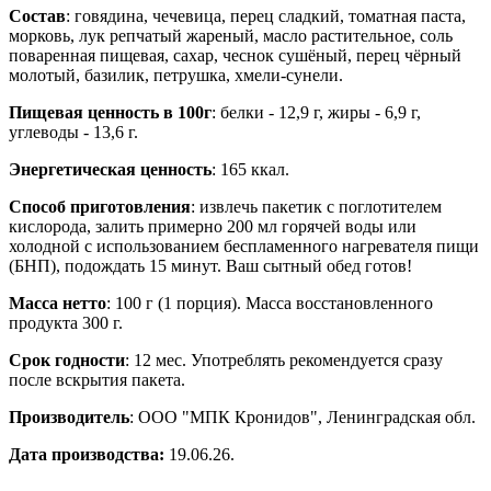
Состав
: говядина, чечевица, перец сладкий, томатная паста,
морковь, лук репчатый жареный, масло растительное, соль
поваренная пищевая, сахар, чеснок сушёный, перец чёрный
молотый, базилик, петрушка, хмели-сунели.
Пищевая ценность в 100г
: белки - 12,9 г, жиры - 6,9 г,
углеводы - 13,6 г.
Энергетическая ценность
: 165 ккал.
Способ приготовления
: извлечь пакетик с поглотителем
кислорода, залить примерно 200 мл горячей воды или
холодной с использованием беспламенного нагревателя пищи
(БНП), подождать 15 минут. Ваш сытный обед готов!
Масса нетто
: 100 г (1 порция). Масса восстановленного
продукта 300 г.
Срок годности
: 12 мес. Употреблять рекомендуется сразу
после вскрытия пакета.
Производитель
: ООО "МПК Кронидов", Ленинградская обл.
Дата производства:
19.06.26.