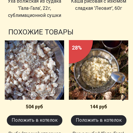
Уха Волжская из судака
Каша рисовая с изюмом
'Гала-Гала', 22г,
сладкая 'Леовит', 60г
сублимационной сушки
ПОХОЖИЕ ТОВАРЫ
28%
504 руб
144 руб
Положить в котелок
Положить в котелок