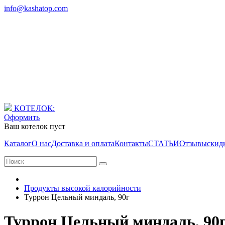
info@kashatop.com
КОТЕЛОК:
Оформить
Ваш котелок пуст
Каталог
О нас
Доставка и оплата
Контакты
СТАТЬИ
Отзывы
скид
Продукты высокой калорийности
Туррон Цельный миндаль, 90г
Туррон Цельный миндаль, 90