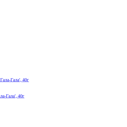
а-Гала', 40г