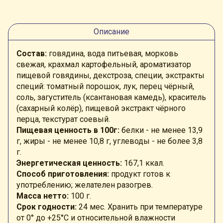
Описание
Состав:
говядина, вода питьевая,
морковь
свежая, крахмал картофельный, ароматизатор
пищевой говядины, декстроза, специи, экстракты
специй: томатный порошок, лук, перец чёрный,
соль, загуститель (ксантановая камедь), краситель
(сахарный колёр), пищевой экстракт чёрного
перца, текстурат соевый
.
Пищевая ценность в 100г:
белки -
не менее 13,9
г
, жиры -
не менее 10,8 г, углеводы - не более 3,8
г
.
Энергетическая ценность:
167,1
ккал
.
Способ приготовления:
продукт готов к
употреблению; желателен разогрев.
Масса нетто:
100 г.
Срок годности:
24 мес.
Хранить при температуре
от 0° до +25°
C
и относительной влажности