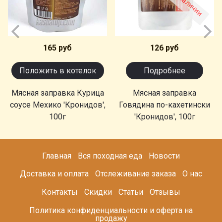
165 руб
126 руб
Положить в котелок
Подробнее
Мясная заправка Курица
Мясная заправка
соусе Мехико 'Кронидов',
Говядина по-кахетински
100г
'Кронидов', 100г
Главная
Вся походная еда
Новости
Доставка и оплата
Отслеживание заказа
О нас
Контакты
Скидки
Статьи
Отзывы
Политика конфиденциальности и оферта на
продажу