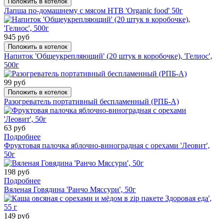
Положить в котелок
Лапша по-домашнему с мясом НТВ 'Organic food' 50г
945 руб
Положить в котелок
Напиток 'Общеукрепляющий' (20 штук в коробочке), 'Гелиос',
500г
99 руб
Положить в котелок
Разогреватель портативный беспламенный (РПБ-А)
63 руб
Подробнее
Фруктовая палочка яблочно-виноградная с орехами 'Леовит',
50г
198 руб
Подробнее
Вяленая Говядина 'Ранчо Мяссури', 50г
149 руб