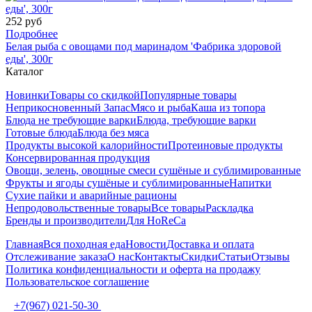
252 руб
Подробнее
Белая рыба с овощами под маринадом 'Фабрика здоровой
еды', 300г
Каталог
Новинки
Товары со скидкой
Популярные товары
Неприкосновенный Запас
Мясо и рыба
Каша из топора
Блюда не требующие варки
Блюда, требующие варки
Готовые блюда
Блюда без мяса
Продукты высокой калорийности
Протеиновые продукты
Консервированная продукция
Овощи, зелень, овощные смеси сушёные и сублимированные
Фрукты и ягоды сушёные и сублимированные
Напитки
Сухие пайки и аварийные рационы
Непродовольственные товары
Все товары
Раскладка
Бренды и производители
Для HoReCa
Главная
Вся походная еда
Новости
Доставка и оплата
Отслеживание заказа
О нас
Контакты
Скидки
Статьи
Отзывы
Политика конфиденциальности и оферта на продажу
Пользовательское соглашение
+7(967) 021-50-30