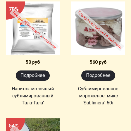
70%
Товара сейчас нет в наличии
Товара сейчас нет в наличии
50 руб
560 руб
Подробнее
Подробнее
Напиток молочный
Сублимированное
сублимированный
мороженое, микс
'Гала-Гала'
'Sublimera', 60г
54%