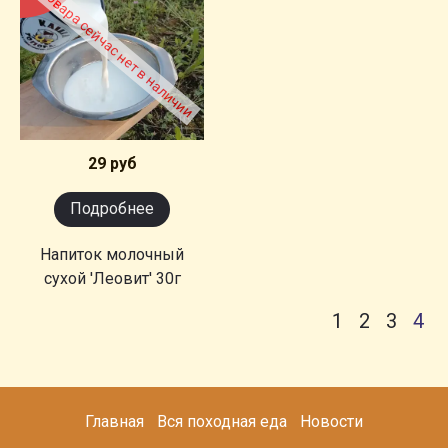
Товара сейчас нет в наличии
29 руб
Подробнее
Напиток молочный
сухой 'Леовит' 30г
1
2
3
4
Главная
Вся походная еда
Новости