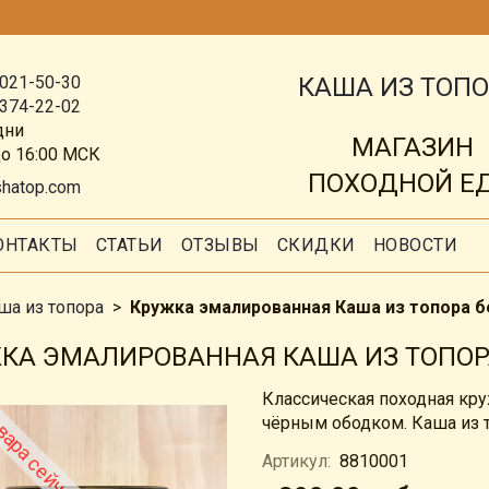
КАША ИЗ ТОП
 021-50-30
 374-22-02
дни
МАГАЗИН
до 16:00 МСК
ПОХОДНОЙ Е
shatop.com
ОНТАКТЫ
СТАТЬИ
ОТЗЫВЫ
СКИДКИ
НОВОСТИ
ша из топора
Кружка эмалированная Каша из топора б
КА ЭМАЛИРОВАННАЯ КАША ИЗ ТОПОР
Классическая походная кр
чёрным ободком. Каша из 
Артикул:
8810001