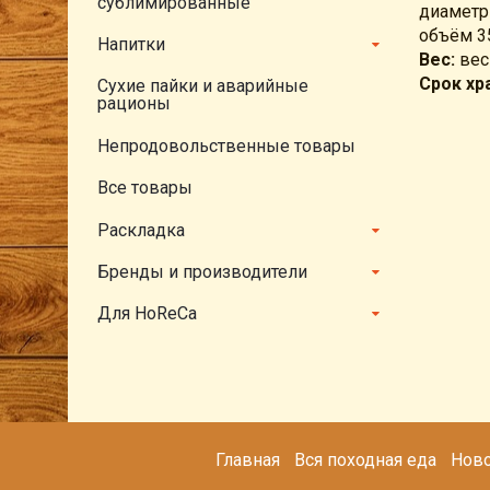
сублимированные
диаметр
объём 3
Напитки
Вес:
вес
Срок хр
Сухие пайки и аварийные
рационы
Непродовольственные товары
Все товары
Раскладка
Бренды и производители
Для HoReCa
Главная
Вся походная еда
Ново