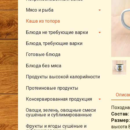
Тов
Мясо и рыба
Каша из топора
Блюда не требующие варки
Блюда, требующие варки
Готовые блюда
Блюда без мяса
Продукты высокой калорийности
Протеиновые продукты
Описа
Консервированная продукция
Походна
Овощи, зелень, овощные смеси
Состав:
сушёные и сублимированные
Размер:
Фрукты и ягоды сушёные и
высота 