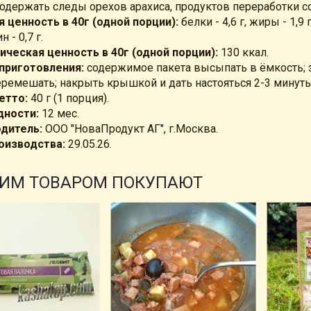
одержать следы орехов арахиса, продуктов переработки со
 ценность в 40г (одной порции):
белки - 4,6 г, жиры - 1,9 
н - 0,7 г.
ическая ценность в 40г (одной порции):
130 ккал.
приготовления:
содержимое пакета высыпать в ёмкость; з
еремешать; накрыть крышкой и дать настояться 2-3 минуты
етто:
40 г (1 порция).
дности:
12 мес.
дитель:
ООО "НоваПродукт АГ", г.Москва.
оизводства:
29.05.26.
ТИМ ТОВАРОМ ПОКУПАЮТ