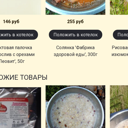
146 руб
255 руб
жить в котелок
Положить в котелок
Поло
ктовая палочка
Солянка 'Фабрика
Рисова
ослив с орехами
здоровой еды', 300г
изюмом 
Леовит', 50г
ОЖИЕ ТОВАРЫ