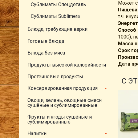
Может с
Сублиматы Спецдеталь
Пищевая
Сублиматы Sublimera
т.ч. инули
Энергет
Блюда, требующие варки
Способ 
100С); п
Готовые блюда
Масса н
Срок го
Блюда без мяса
Произво
Дата пр
Продукты высокой калорийности
Протеиновые продукты
С Э
Консервированная продукция
Овощи, зелень, овощные смеси
сушёные и сублимированные
Фрукты и ягоды сушёные и
сублимированные
Напитки