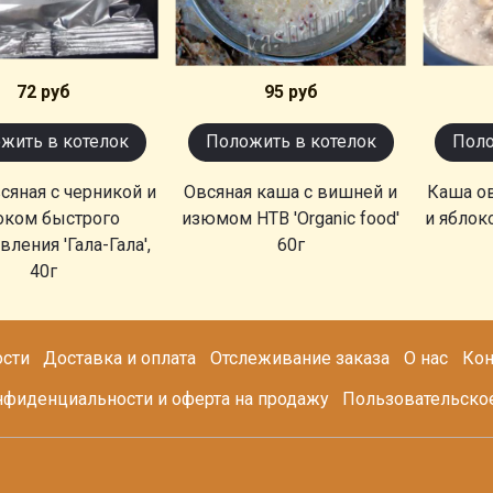
72 руб
95 руб
жить в котелок
Положить в котелок
Поло
сяная с черникой и
Овсяная каша с вишней и
Каша ов
оком быстрого
изюмом НТВ 'Organic food'
и яблоко
вления 'Гала-Гала',
60г
40г
сти
Доставка и оплата
Отслеживание заказа
О нас
Кон
нфиденциальности и оферта на продажу
Пользовательско