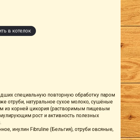
ть в котелок
шедших специальную повторную обработку паром
кже отруби, натуральное сухое молоко, сушёные
ном из корней цикория (растворимым пищевым
имулирующим рост и активность полезных
.
ое, инулин Fibruline (Бельгия), отруби овсяные,