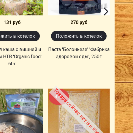
131 руб
270 руб
жить в котелок
Положить в котелок
Поло
я каша с вишней и
Паста 'Болоньезе' 'Фабрика
Морковь
НТВ 'Organic food'
здоровой еды', 250г
60г
Товара сейчас нет в наличии
Товара
42%
70%