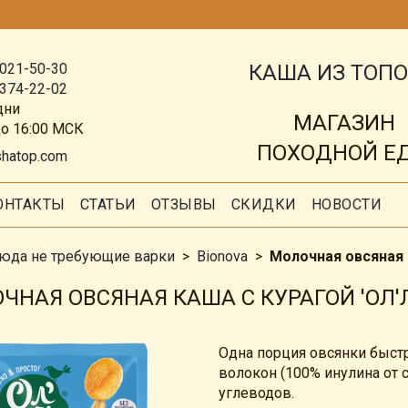
КАША ИЗ ТОП
 021-50-30
 374-22-02
дни
МАГАЗИН
до 16:00 МСК
ПОХОДНОЙ Е
shatop.com
ОНТАКТЫ
СТАТЬИ
ОТЗЫВЫ
СКИДКИ
НОВОСТИ
юда не требующие варки
Bionova
Молочная овсяная к
ЧНАЯ ОВСЯНАЯ КАША С КУРАГОЙ 'ОЛ'Л
Одна порция овсянки быстр
волокон (100% инулина от 
углеводов.