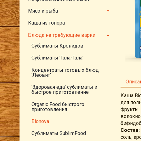
Мясо и рыба
Каша из топора
Блюда не требующие варки
Сублиматы Кронидов
Сублиматы 'Гала-Гала'
Концентраты готовых блюд
'Леовит'
Описа
'Здоровая еда' сублиматы и
быстрое приготовление
Каша Bi
для пол
Organic Food быстрого
приготовления
фрукты.
волокно
Bionova
бифидоб
Состав:
Сублиматы SublimFood
соль, а