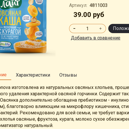
Артикул:
4811003
39.00 руб
Положи
Добавить в сравнение
ние
Характеристики
Отзывы
onova изготовлена из натуральных овсяных хлопьев, про
ного удаления характерной овсяной горчинки. Содержит та
 Овсянка дополнительно обогащена пребиотиком - инули
м), благотворно влияющим на микрофлору кишечника, ст
актерий. Рекомендовано для всей семьи, не требует варки
хлопья овсяные, фруктоза, курага, молоко сухое обезжиренн
роматизатор натуральный.