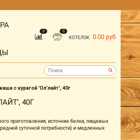
ОРА
0
0
0.00 руб
КОТЕЛОК:
ДЫ
аша с курагой 'Ол'лайт', 40г
АЙТ', 40Г
ого приготовления; источник белка, пищевых
средней суточной потребности) и медленных