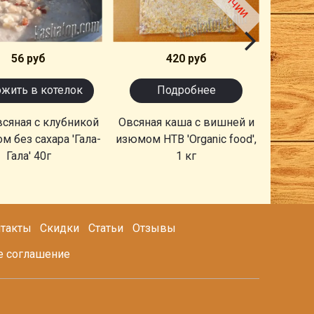
56 руб
420 руб
жить в котелок
Подробнее
сяная с клубникой
Овсяная каша с вишней и
Каша о
м без сахара 'Гала-
изюмом НТВ 'Organic food',
яблоком
Гала' 40г
1 кг
такты
Скидки
Статьи
Отзывы
е соглашение