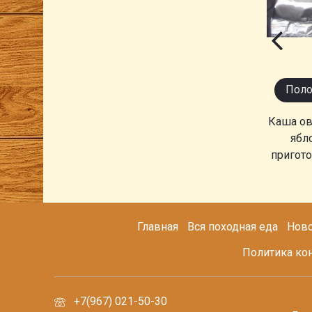
Поло
Каша ов
ябл
пригото
Главная
Вся походная еда
Ново
Политика ко
+7(967) 021-50-30